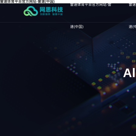
雷速体育平台官方网站-雷速(中国)
雷速体育平台官方网站-雷
雷速
速(中国)
速(
A