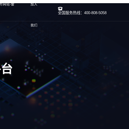
方网站-雷
加入
全国服务热线：400-808-5058
我们
平台