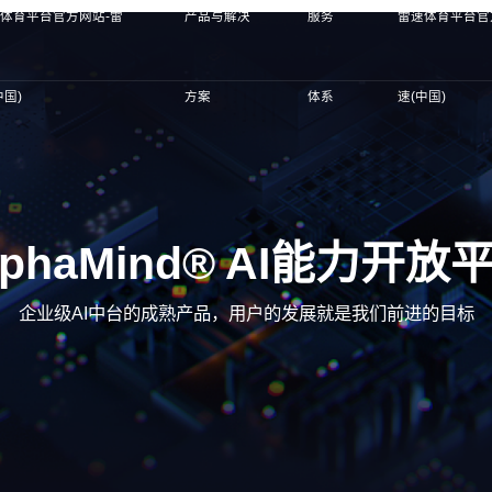
体育平台官方网站-雷
产品与解决
服务
雷速体育平台官
中国)
方案
体系
速(中国)
lphaMind® AI能力开放
企业级AI中台的成熟产品，用户的发展就是我们前进的目标