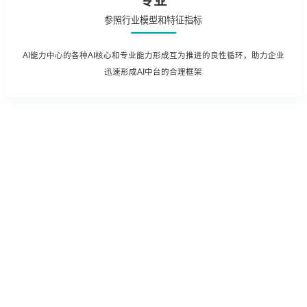
专业
参照行业模型和特征指标
AI能力中心的各种AI核心和专业能力形成互为推进的良性循环，助力企业
迅速形成AI中台的合理框架