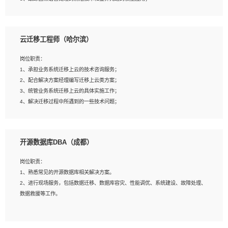
4、负责问答系统的搭建和知识图谱的建立；
云迁移工程师（哈尔滨）
岗位要求：
1、1年及以上自然语言处理方向研究或工作经验，统招本科及以上学历；
岗位职责：
2、熟悉tensorflow，keras，pytorch等常规深度学习框架，快速根据客户需求实现
1、承担业务系统迁移上云的技术咨询服务；
有效的模型；
2、配合解决方案经理编写迁移上云类方案；
3、熟悉掌握至少一种编程语言，如：Python，Java；
3、统管业务系统迁移上云的具体实施工作；
4、 熟悉NLP相关算法与实现；
4、解决迁移过程中所遇到的一些技术问题；
5、至少有一次及以上问答系统的项目实践，熟悉问答系统全流程开发者优先；
6、有较强的问题分析和处理能力，良好的团队合作意识；
7、 参与过相关竞赛或科研项目者优先。
岗位要求：
开源数据库DBA（成都）
1、专科及以上学历，三年以上工作经验，计算机等相关专业；
2、具备常见业务系统资源评估、部署优化和故障排查的能力；
岗位职责：
3、熟悉常见操作系统、存储、网络、 IO 等相关原理；
1、熟悉常见的开源数据库相关解决方案。
4、具有迁移工具实操经验，具备P2V、V2V迁移能力；
2、进行现场服务，包括数据迁移、数据库容灾、性能调优、系统建设、故障处理、
5、熟练华为、VMware虚拟化、云计算及云存储技术；
数据救援等工作。
6、熟悉主流数据库、应用服务器、中间件部署架构和运维方法；
7、具备资源池迁移、应用及数据迁移、异构数据迁移相关经验；
8、具有HCIE/H3CIE/VMware/阿里云等云计算方向认证者优先；
岗位要求：