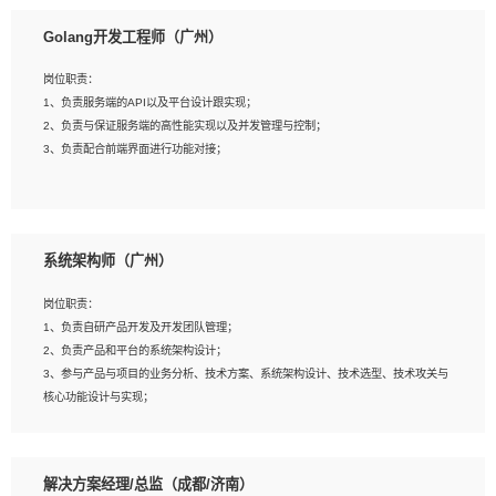
1、本科以上相关专业毕业，拥有三年以上相关数据工作经验经验。
Golang开发工程师（广州）
2、熟悉PostgreSQL、redis、MongoDB、ElasticSearch等开源数据库运维管理，
拥有开发经验优先。
岗位职责：
3、熟悉Oracle、MySQL、SQLServer中一种或多种优先。
1、负责服务端的API以及平台设计跟实现；
4、熟悉Hadoop、HBASE、Spark等大数据平台优先。
2、负责与保证服务端的高性能实现以及并发管理与控制；
5、熟悉linux或任意一种unix操作系统，如有较强操作系统侧工作经验者优先。
3、负责配合前端界面进行功能对接；
6、具备丰富的项目实施经验，较强的自我学习能力。
7、责任心强，为人友好，沟通能力强，具有良好的团队意识。
岗位要求：
1、本科及以上学历，计算机相关专业；
系统架构师（广州）
2、1年以上Golang开发工作经验，能独立完成相应项目开发；
3、基础扎实、熟悉数据结构与算法，熟悉多线程、多进程、IO复用等并发编程思维
岗位职责：
与实现，熟悉常用开源框架及设计模式；
1、负责自研产品开发及开发团队管理；
4、熟悉Golang、连接池、消息队列等组件使用、熟悉后端开发、测试、调试流程
2、负责产品和平台的系统架构设计；
跟工具使用；
3、参与产品与项目的业务分析、技术方案、系统架构设计、技术选型、技术攻关与
5、对技术有激情，喜欢钻研，能快速接受和掌握新技术，学习能力和工作责任心
核心功能设计与实现；
强，良好的沟通表达能力和团队协作能力。
4、根据业务及技术发展，做前瞻性的技术分析、研究及应用；
5、根据业务架构设计与业务需求，上接业务设计下接系统设计，编写系统概要设
计，指导技术骨干进行系统详细设计。
解决方案经理/总监（成都/济南）