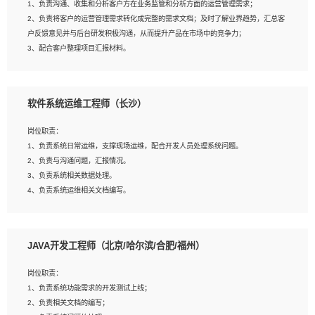
1、负责沟通、收集和分析客户方在业务监管和分析方面的运营管理需求；
4、熟悉OPENCV、HALCON等常用图像处理软件，熟练进行图像处理；
2、负责将客户的运营管理需求转化成完整的需求文档；及时了解业界趋势，汇总客
5、熟悉主流的分类算法、聚类算法和关联分析算法原理，能熟练使用神经网络算法
户反馈意见并与后台研发积极沟通，从而提升产品在市场中的竞争力；
的进行业务建模；
3、配合客户整理项目汇报材料。
6、对OCR领域有深入的研究，熟悉模型调参，压缩和整型化方法；
7、熟悉mysql、oracle、MongoDB、redis等其中一种数据库使用。
岗位要求：
软件系统运维工程师（长沙）
1、3年以上运营或解决方案的工作经验。
2、具备良好的逻辑能力、沟通能力和文字处理能力，能够从海量数据中发现关键特
岗位职责：
征，可独立提出完整的优化方案,并推动方案执行达成结果；熟练使用PPT、
1、负责系统日常运维，支撑现场运维，配合开发人员处理系统问题。
WORD、EXCEL等办公软件；
2、负责与沟通问题，汇报情况。
3、深入理解公司各项AI产品和技术信息；具有较强的文档编写能力，能独立撰写
3、负责系统相关数据处理。
PPT、方案建议书等，面试时需携带个人制作的专业PPT文件进行展示。
4、负责系统运维相关文档编写。
5、负责现场对接客户，沟通事项。
JAVA开发工程师（北京/哈尔滨/合肥/福州）
岗位要求：
1、计算机相关专业本科以上学历，1年以上软件系统运维经验。
岗位职责：
2、精通linux命令。
1、负责系统功能需求的开发测试上线；
3、熟悉oracle、mysql 数据库。
2、负责相关文档的编写；
4、善于沟通，具有良好的团队合作精神和协作能力。