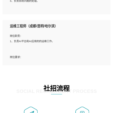
3、负责系统问题的处理。
5、必须有实际的生产环境系统维护经验。
6、有中国移动安全态势系统相关项目经验优先考虑。
岗位要求：
1、精通java编程，熟悉vue和jsp编程；
运维工程师（成都/昆明/哈尔滨）
2、熟悉linux命令；
3、熟练使用springmvc、springcloud、webservice等框架进行开发；
岗位职责：
4、熟练使用oracle、mysql进行开发；
1、负责AI平台和AI应用的的运维工作。
5、熟悉流程开发如使用activiti；
6、计算机相关专业本科以上学历，3年以上开发工作经验。
岗位要求：
1、计算机相关专业，大专以上学历，2年以上开发运维工作经验；
2、必须具备的能力：有丰富的运维开发和K8S运维经验；熟悉K8S、Git、docker
等相关工具使用；熟练掌握Linux环境下的Shell语言 ；工作责任感强、具有良好的
沟通能力、服务意识；
3、掌握Linux环境下的Python编程语言；
社招流程
4、掌握DevOps思想、方法和流程。Jenkins工具使用；
SOCIAL RECRUITMENT PROCESS
5、掌握常见中间件配置与优化，如mysql、nginx等；
6、掌握服务器的维护，熟悉linux系统的常用操作；
7、掌握和第三方系统API接口的维护操作，和安全漏洞扫描的修复工作。