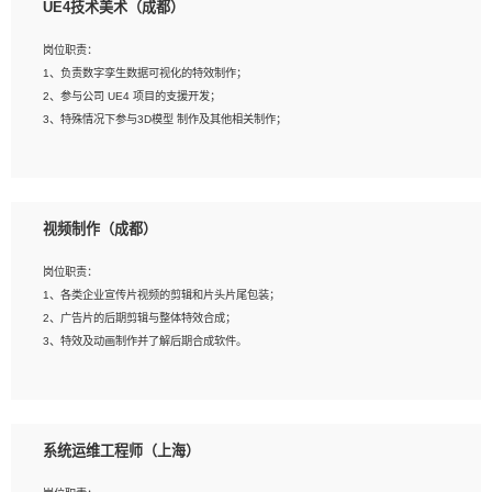
UE4技术美术（成都）
2、熟练掌握 Unity3D 程序开发，精通 C# 语言开发；
3、具有大量插件的使用调试经历，开发测试过 UWP 端程序者优先；
岗位职责：
4、有良好的沟通能力和团队合作意识；
1、负责数字孪生数据可视化的特效制作；
5、开发过 HoloLens 程序者优先。
2、参与公司 UE4 项目的支援开发；
3、特殊情况下参与3D模型 制作及其他相关制作；
岗位要求：
1、全日制本科以上学历，美术、动画相关专业毕业，具有相关效果制作经验2年以
视频制作（成都）
上；
2、熟练掌握 Particle 或 Niagara 制作特效模块；
岗位职责：
3、想象力丰富, 有一定的艺术审美深度；
1、各类企业宣传片视频的剪辑和片头片尾包装；
4、有良好的场景特效搭建功底；
2、广告片的后期剪辑与整体特效合成；
5、熟悉 3Ds Max 或者 Maya；
3、特效及动画制作并了解后期合成软件。
6、有良好的沟通能力和团队合作意识；
7、参与过建筑结构表现相关项目者优先
岗位要求：
1、热爱影视，责任心强，有强烈的兴趣和后期制作的主观能动性；
系统运维工程师（上海）
2、熟练使用After Effect、Photo Shop、熟练掌握视频剪辑和特效包装软件；
3、能对影片后期进行整体调色控制，具备一定审美感；