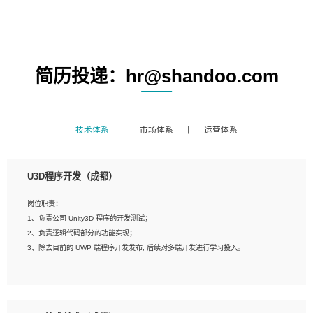
简历投递：hr@shandoo.com
技术体系
市场体系
运营体系
U3D程序开发（成都）
岗位职责：
1、负责公司 Unity3D 程序的开发测试；
2、负责逻辑代码部分的功能实现；
3、除去目前的 UWP 端程序开发发布, 后续对多端开发进行学习投入。
岗位要求：
1、全日制本科相关专业，具有相关开发经验?年以上；