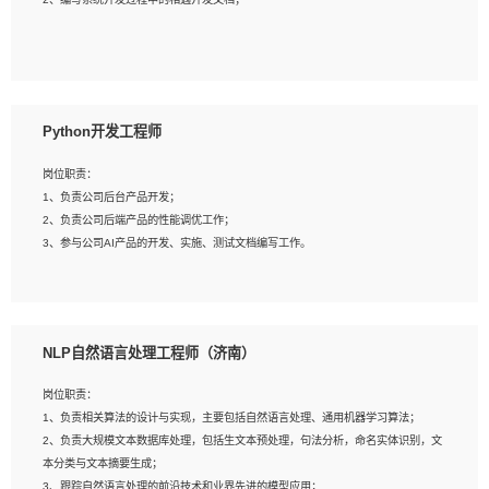
4、有较强的系统需求分析、文档编写能力、沟通能力；
5、具备与多团队合作的经验，良好团队协作精神；
岗位要求：
1、全日制本科及以上学历，计算机相关专业毕业，一年以上前端开发工作经验；
2、熟练掌握HTML、CSS、JavaScript等web相关技术；
Python开发工程师
3、熟悉react/vue/angular任何一种前端框架，熟悉react优先；
4、熟悉webpack配置和git操作；
岗位职责：
5、善于沟通，具有团队意识；
1、负责公司后台产品开发；
2、负责公司后端产品的性能调优工作；
3、参与公司AI产品的开发、实施、测试文档编写工作。
岗位要求:
1、计算机相关专业，本科及以上学历，2年以上后端开发经验，有过运营商项目经
NLP自然语言处理工程师（济南）
验的更佳；
2、熟练python编程语言，熟悉服务端开发流程，熟悉常见的算法和数据结构；
岗位职责：
3、熟悉数据库开发，熟悉Mysql、Oracle、MongoDb数据库应用开发其中一种；
1、负责相关算法的设计与实现，主要包括自然语言处理、通用机器学习算法；
4、熟悉Python Wed框架（Django/Flask...）代码能力优秀，熟悉编码规范和具备
2、负责大规模文本数据库处理，包括生文本预处理，句法分析，命名实体识别，文
良好的文档编写能力）；
本分类与文本摘要生成；
5、沟通表达能力强，具备团队协作能力。
3、跟踪自然语言处理的前沿技术和业界先进的模型应用；