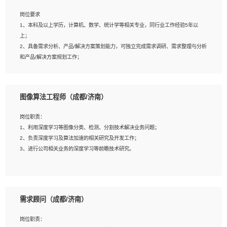
岗位要求
岗位要求：
1、本科及以上学历，计算机、数学、统计学等相关专业，同行业工作经验5年以
1、全日制统招本科及以上学历，计算机相关专业毕业，5年以上开发工作经验；
上；
2、具有扎实的java编程功底和良好的编码习惯，有分布式、多线程及高并发系统开
2、具备需求分析、产品/解决方案策划能力，可独立完成需求调研、需求整理与分析
发经验和性能调优经验尤佳；熟悉JVM调优；掌握基础中间件、基础架构方案和云
和产品/解决方案规划工作；
平台、云产品功能特性，熟练使用相关平台的功能和了解其背后实现机制；
3、逻辑缜密，对用户产品/解决方案体验敏感，对数据敏感，有产品/解决方案意
3、精通主流开发框架经验，精通一门主流开发语言；熟悉主流开源框架源码；
识，有主见，以数据为驱动，以结果为导向；
4、具有一定的大中型项目参与经验，有中间件、基础组件和框架的研发经验，具备
4、具有丰富的AI产品/解决方案解决方案经验，能够针对客户的需求，快速响应输出
研发管理流程建设经验；
图像算法工程师（成都/济南）
相关的解决方案，包括视频分析、图像识别、NLP、OCR、机器学习等；
5、熟悉Spring、Mybatis等开源框架和常用apache组件,熟悉Web服务端开发的各
5、具备AI技术背景，掌握TensorFlow、PyTorch、Spark MLlib、SK-Learn等常见
种常用框架和技术Springboot、Shiro、springcloud等；熟悉Linux常用命令和了解
岗位职责：
AI算法框架，对人脸识别、目标检测、图像识别、OCR、NLP等AI算法有深刻理
常用脚本语言，较丰富的线上系统运维经验，复杂问题排查思路清晰。
1、利用深度学习等图像分类、检测、分割技术解决业务问题；
解。具有AI平台级产品/解决方案从业经验者优先。具有大数据技术背景者优先；
2、负责深度学习及算法加速的相关研究及开发工作；
6、具备良好的客户意识与沟通能力，善于学习思考、创新与团队协作，认真负责、
3、进行公司相关业务的深度学习等前瞻技术研究。
执行力与抗压力强。
岗位要求：
1、统招本科以上学历，图形图像、计算机或数学相关专业；
需求顾问（成都/济南）
2、2年以上图像处理开发经验，熟悉python和spark开发；
3、熟练使用TensorFlow、Theano、Keras 及 Caffe 任意一种主流深度学习框架搭
岗位职责：
建深度学习系统环境；