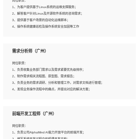
岗位职责：
4、在剪辑上会思考，有一定编导思维；
1、为客户提供基于Linux系统的运维支撑服务；
5、踏实， 勤奋，愿意在工作中不断学习，提高自我；
2、解答客户针对Linux及开源软件系统的咨询需求；
6、能与同事友好相处。
3、提供基于客户场景的自动化运维脚本；
4、操作系统健康巡检及操作系统安全加固等工作
岗位要求：
需求分析师（广州）
1、全日制本科计算机相关专业毕业，3年以上相关工作经验；
2、精通linux操作系统的运行维护，具有故障处理的能力
岗位职责：
3、熟练使用脚本语言，shell/python任一种，熟练使用Ansible
1、负责收集业务部门需求以及需求紧要优先级排序；
4、熟悉linux常见服务、中间件的基本原理、部署以及故障处理，如：Mysql、
2、制作需求相关流程图、原型图、需求报告；
Apache、Nginx、Zabbix、Kafka等
3、负责业务的需求调研、分析和管理工作，对需求文档进行管理；
5、熟悉主流虚拟化技术，如：VMware、KVM
4、发现业务操作流程中的痛点，并提出对应的解决方案；
6、具备网络方面的基础知识，熟悉常见的网络协议，如TCP/IP，转发原理，路由优
5、完成其他上级领导交予的任务和工作。
先级等
7、了解容器技术，熟悉docker或podman
8、有良好的文档编写能力和沟通能力，有RHCE证书优先
前端开发工程师（广州）
岗位要求：
1、本科以上学历，一年以上需求分析相关经验者优先；
岗位职责：
2、熟悉产品及需求规划工具，如:Axure、Xmind、MS Project等；
1、负责公司AlphaMind AI能力开放平台的前端开发；
3、具备良好的交流协调能力，有较强的责任感、工作积极主动；
2、编写系统开发过程中的相遇开发文档；