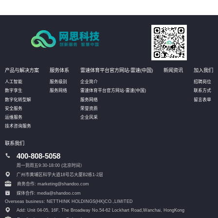
产品与解决方案
服务体系
雷速体育平台官方网站-雷速(中国)
新闻资讯
加入我们
人工智能
服务级别
企业简介
招聘岗位
数字孪生
服务网络
雷速体育平台官方网站-雷速(中国)
联系方式
数字化转型解
服务网络
留言表单
安全服务
荣誉资质
运维服务
企业风采
技术咨询服务
联系我们
400-808-5058
周一到周五9:30-18:00 (北京时间）
广州市黄埔区科学大道18号芯大厦B2栋1-2层
商务合作: marketing@shandoo.com
媒体合作: media@shandoo.com
Overseas business: NETTHINK HOLDINGS(HK)CO.,LIMITED
Add: Unit 04-05, 16F, The Broadway No.54-62 Lockhart Road,
Wanchai, HongKong