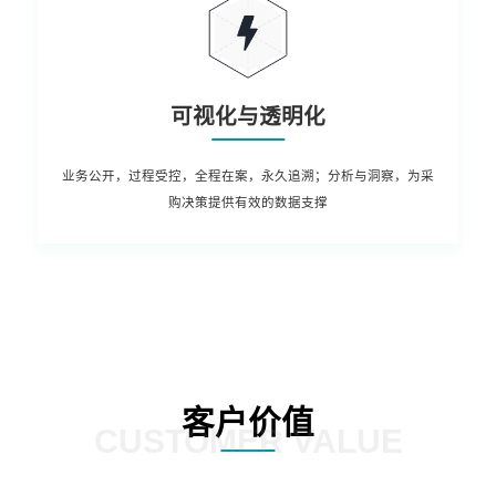
可视化与透明化
业务公开，过程受控，全程在案，永久追溯；分析与洞察，为采
购决策提供有效的数据支撑
客户价值
CUSTOMER VALUE