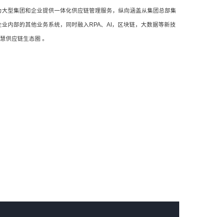
为大型集团和企业提供一体化供应链管理服务，纵向涵盖从集团总部集
业内部的其他业务系统，同时融入RPA、AI，区块链，大数据等新技
慧供应链生态圈 。