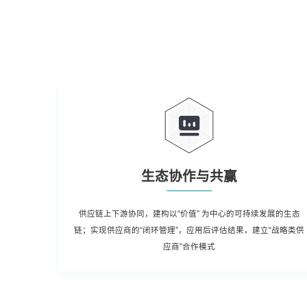
生态协作与共赢
供应链上下游协同，建构以“价值” 为中心的可持续发展的生态
链；实现供应商的“闭环管理”，应用后评估结果，建立“战略类供
应商”合作模式