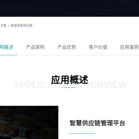
决方案
>
智慧采购供应链
用概述
产品架构
产品优势
客户价值
应用案例
应用概述
APPLICATION OVERVIEW
智慧供应链管理平台