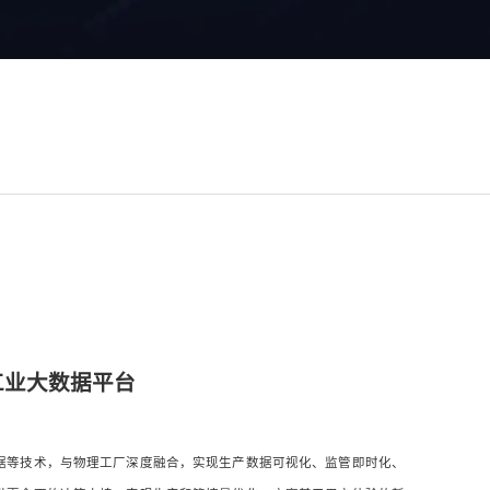
及工业大数据平台
据等技术，与物理工厂深度融合，实现生产数据可视化、监管即时化、