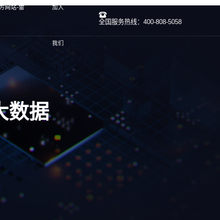
方网站-雷
加入
全国服务热线：400-808-5058
我们
业大数据