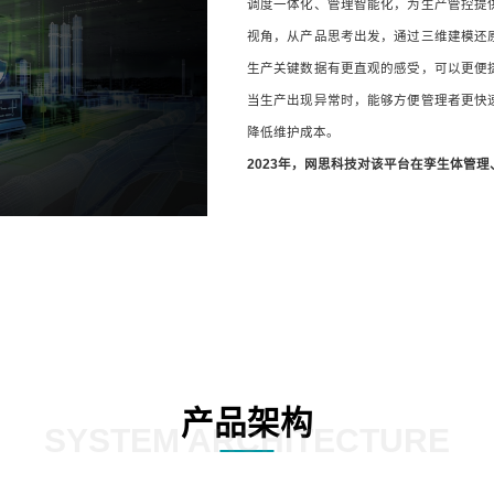
调度一体化、管理智能化，为生产管控提
视角，从产品思考出发，通过三维建模还
生产关键数据有更直观的感受，可以更便
当生产出现异常时，能够方便管理者更快
降低维护成本。
2023年，网思科技对该平台在孪生体管
产品架构
SYSTEM ARCHITECTURE