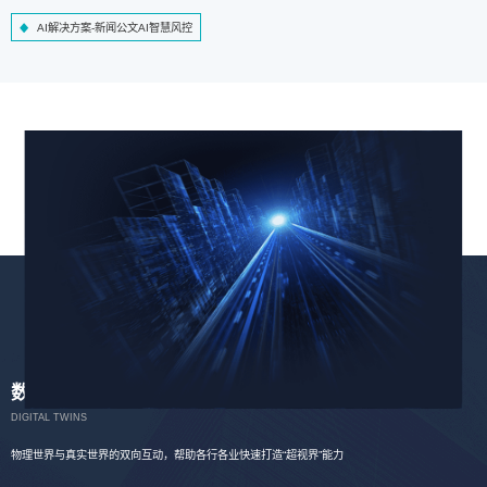
AI解决方案-新闻公文AI智慧风控
数字孪生
DIGITAL TWINS
物理世界与真实世界的双向互动，帮助各行各业快速打造“超视界”能力