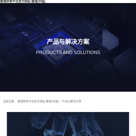
雷速体育平台官方网站-雷速(中国)
产品与解决方案
PRODUCTS AND SOLUTIONS
当前位置：
雷速体育平台官方网站-雷速(中国)
>
产品与解决方案