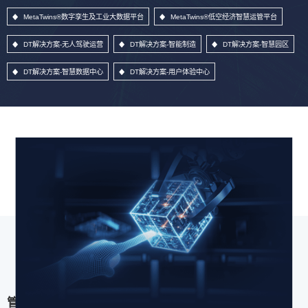
MetaTwins®数字孪生及工业大数据平台
MetaTwins®低空经济智慧运管平台
DT解决方案-无人驾驶运营
DT解决方案-智能制造
DT解决方案-智慧园区
DT解决方案-智慧数据中心
DT解决方案-用户体验中心
管理信息系统