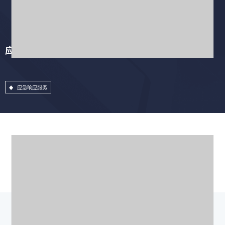
应急响应服务
应急响应服务