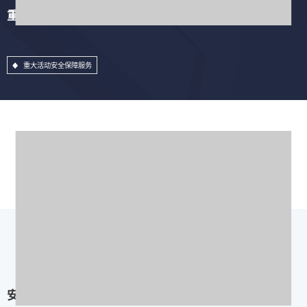
重大活动安全保障服务
重大活动安全保障服务
安全加固服务