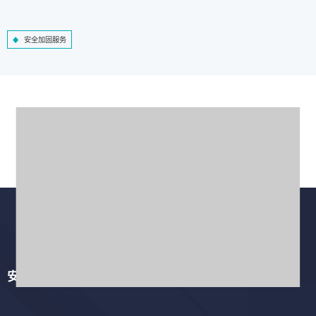
安全加固服务
安全培训服务